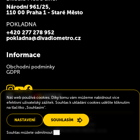
Národní 961/25,
110 00 Praha 1 - Staré Město
POKLADNA
+420 277 278 952
pokladna@divadlometro.cz
Informace
Obchodní podmínky
GDPR
Náš web používá cookies. Díky tomu vám můžeme nabídnout více
efektivní uživatelský zážitek. Souhlas k ukládání cookies udělíte kliknutím
na tlačítko „Souhlasím".
2026 © Divadlo Metro.
NASTAVENÍ
SOUHLASÍM
Všechna práva vyhrazena.
Created by
MONSTER MEDIA, s.r.o.
Souhlas můžete odmítnout
zde
.