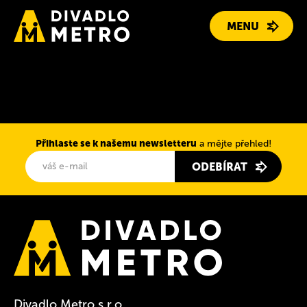
MENU
PROGRAM
REPERTOÁR
Přihlaste se k našemu newsletteru
a mějte přehled!
LIDÉ
ODEBÍRAT
O DIVADLE
KONTAKT
DÁRKOVÉ POUKAZY
Divadlo Metro s.r.o.