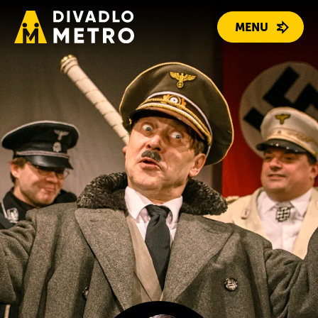
MENU
PROGRAM
REPERTOÁR
LIDÉ
O DIVADLE
KONTAKT
DÁRKOVÉ POUKAZY