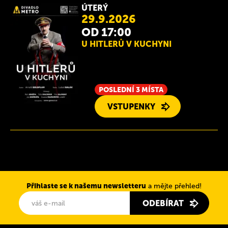
ÚTERÝ
29.9.2026
OD 17:00
U HITLERŮ V KUCHYNI
POSLEDNÍ 3 MÍSTA
VSTUPENKY
Přihlaste se k našemu newsletteru
a mějte přehled!
ODEBÍRAT