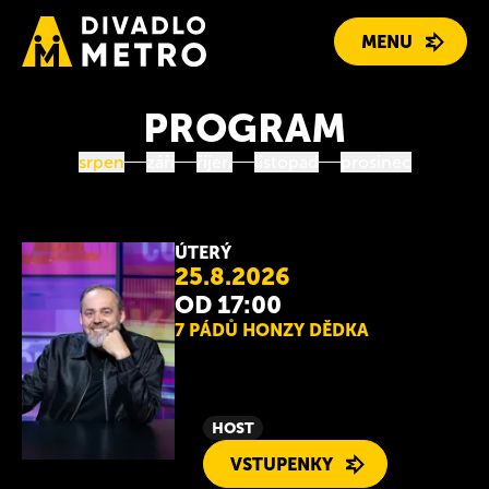
MENU
PROGRAM
PROGRAM
srpen
září
říjen
listopad
prosinec
REPERTOÁR
LIDÉ
ÚTERÝ
25.8.2026
OD 17:00
O DIVADLE
7 PÁDŮ HONZY DĚDKA
KONTAKT
DÁRKOVÉ POUKAZY
HOST
VSTUPENKY