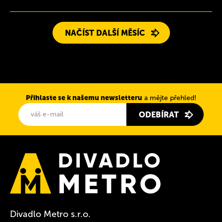
NAČÍST DALŠÍ MĚSÍC
Přihlaste se k našemu newsletteru
a mějte přehled!
ODEBÍRAT
Divadlo Metro s.r.o.