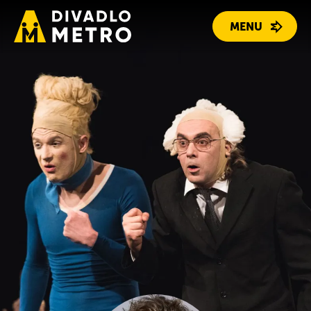
MENU
PROGRAM
REPERTOÁR
LIDÉ
O DIVADLE
KONTAKT
DÁRKOVÉ POUKAZY