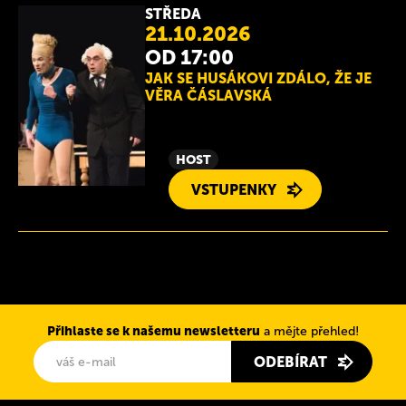
STŘEDA
21.10.2026
OD 17:00
JAK SE HUSÁKOVI ZDÁLO, ŽE JE
VĚRA ČÁSLAVSKÁ
HOST
VSTUPENKY
Přihlaste se k našemu newsletteru
a mějte přehled!
ODEBÍRAT