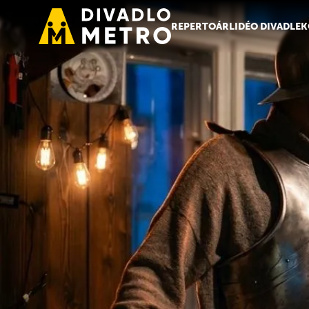
REPERTOÁR
LIDÉ
O DIVADLE
K