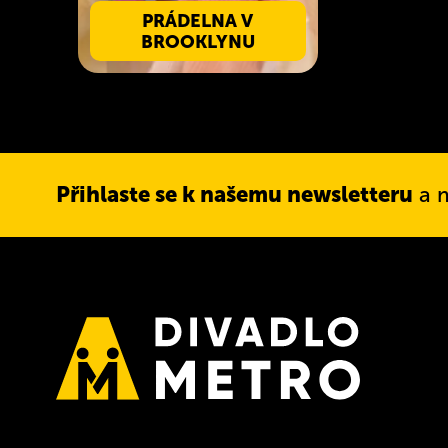
PRÁDELNA V
BROOKLYNU
Přihlaste se k našemu newsletteru
a m