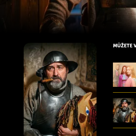
MŮŽETE V