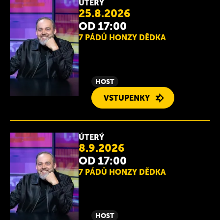
ÚTERÝ
25.8.2026
OD 17:00
7 PÁDŮ HONZY DĚDKA
HOST
VSTUPENKY
ÚTERÝ
8.9.2026
OD 17:00
7 PÁDŮ HONZY DĚDKA
HOST