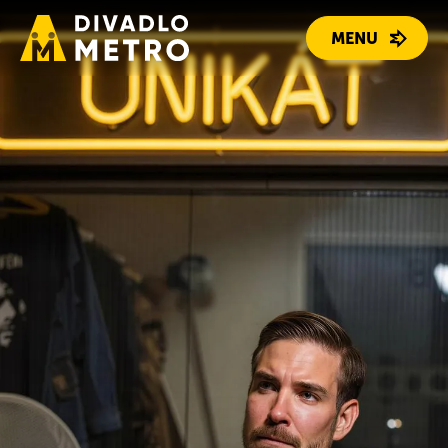
Divadlo Metro
MENU
PROGRAM
REPERTOÁR
LIDÉ
O DIVADLE
KONTAKT
DÁRKOVÉ POUKAZY