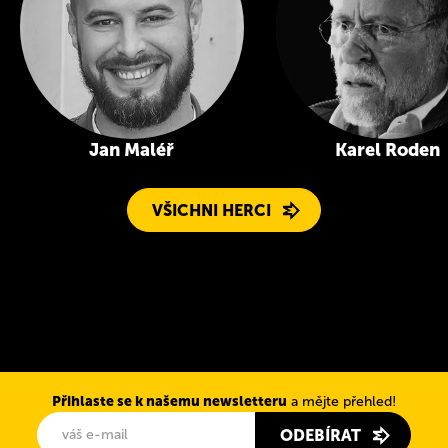
Jan Maléř
Karel Roden
VŠICHNI HERCI
Přihlaste se k našemu newsletteru
a mějte přehled!
ODEBÍRAT