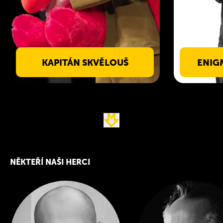
KAPITÁN SKVĚLOUŠ
ENIG
NĚKTEŘÍ NAŠI HERCI