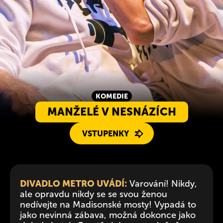
KOMEDIE
MANŽELÉ V NESNÁZÍCH
VSTUPENKY
DIVADLO METRO UVÁDÍ:
Varování! Nikdy,
ale opravdu nikdy se se svou ženou
nedívejte na Madisonské mosty! Vypadá to
jako nevinná zábava, možná dokonce jako