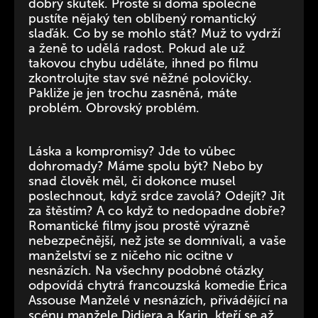
dobrý skutek. Prostě si doma společně
pustíte nějaký ten oblíbený romantický
slaďák. Co by se mohlo stát? Muž to vydrží
a ženě to udělá radost. Pokud ale už
takovou chybu uděláte, ihned po filmu
zkontrolujte stav své něžné polovičky.
Pakliže je jen trochu zasněná, máte
problém. Obrovský problém.
Láska a kompromisy? Jde to vůbec
dohromady? Máme spolu být? Nebo by
snad člověk měl, či dokonce musel
poslechnout, když srdce zavolá? Odejít? Jít
za štěstím? A co když to nedopadne dobře?
Romantické filmy jsou prostě výrazně
nebezpečnější, než jste se domnívali, a vaše
manželství se z ničeho nic ocitne v
nesnázích. Na všechny podobné otázky
odpovídá chytrá francouzská komedie Érica
Assouse Manželé v nesnázích, přivádějící na
scénu manžele Didiera a Karin, kteří se až