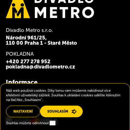
Divadlo Metro s.r.o.
Národní 961/25,
110 00 Praha 1 - Staré Město
POKLADNA
+420 277 278 952
pokladna@divadlometro.cz
Informace
Náš web používá cookies. Díky tomu vám můžeme nabídnout více
Obchodní podmínky
efektivní uživatelský zážitek. Souhlas k ukládání cookies udělíte kliknutím
GDPR
na tlačítko „Souhlasím".
NASTAVENÍ
SOUHLASÍM
Souhlas můžete odmítnout
zde
.