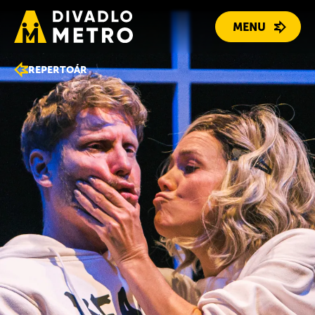
MENU
REPERTOÁR
PROGRAM
REPERTOÁR
LIDÉ
O DIVADLE
KONTAKT
DÁRKOVÉ POUKAZY